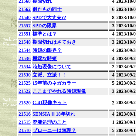
21568
期限切れ
4
2023/10
21562
似たもの同士
6
2023/10
21540
SPDで大丈夫??
8
2023/10
21557
SPDの限界
3
2023/10
21551
標準とは？
4
2023/10
21548
期限切れはさておき
3
2023/10
21544
時短の限界？
4
2023/09
21536
極端な時短
4
2023/09
21534
時短現像について
2
2023/09
21530
立派、立派！！
4
2023/09
21525
15年前のネガカラー
5
2023/09
21522
ここまでやれる時短現像
3
2023/09
C-41現像キット
2023/09
21520
2
21516
SENSIA Ⅲ 18年切れ
4
2023/09
21515
廃液処理のこと
1
2023/09
21510
ブローニーは無理？
5
2023/09