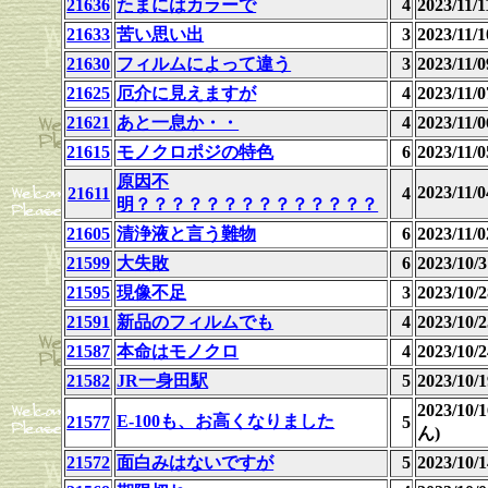
21636
たまにはカラーで
4
2023/11
21633
苦い思い出
3
2023/11
21630
フィルムによって違う
3
2023/11
21625
厄介に見えますが
4
2023/11
21621
あと一息か・・
4
2023/11
21615
モノクロポジの特色
6
2023/11
原因不
2023/11
21611
4
明？？？？？？？？？？？？？？
21605
清浄液と言う難物
6
2023/11
21599
大失敗
6
2023/10
21595
現像不足
3
2023/10
21591
新品のフィルムでも
4
2023/10
21587
本命はモノクロ
4
2023/10
21582
JR一身田駅
5
2023/10
2023/10
E-100も、お高くなりました
21577
5
ん)
21572
面白みはないですが
5
2023/10