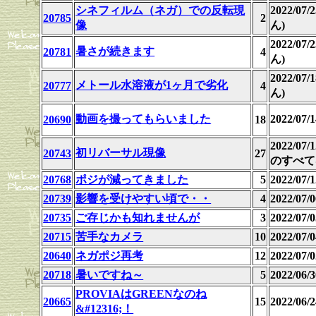
シネフィルム（ネガ）での反転現
2022/07
20785
2
像
ん)
2022/07
暑さが続きます
20781
4
ん)
2022/07
メトール水溶液が1ヶ月で劣化
20777
4
ん)
動画を撮ってもらいました
2022/07
20690
18
2022/07
初リバーサル現像
20743
27
のすべて
20768
ポジが減ってきました
5
2022/07
20739
影響を受けやすい頃で・・
4
2022/07
20735
ご存じかも知れませんが
3
2022/07
20715
苦手なカメラ
10
2022/07/0
20640
ネガポジ再考
12
2022/07
20718
暑いですね～
5
2022/06
PROVIAはGREENなのね
20665
15
2022/06/2
&#12316;！