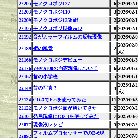
22205
モノクロポジ127
6
2026/02/1
22203
モノクロポジ110
3
2026/02
22209
モノクロポジ135half
2
2026/02/1
22195
モノクロポジ現像vol.2
8
2026/02/1
22192
音がカラーフィルムの反転現像
3
2026/02
2026/02
街の風景
22189
2
ん)
22168
モノクロポジデビュー
9
2026/01
22176
Velvia100の自家現像について
6
2026/01
22162
昔の小学校
5
2026/01/1
2025/12
昔の写真？
22149
4
ん)
22124
CD-3でE-6を使ってみた
11
2025/09
22122
モノクロポジ熱が湧いてきた
2
2025/09
22101
発色現像にCD-3を使ってみた
7
2025/08/0
22077
現像液レシピ
5
2025/07
フィルムプロセッサーでのE-6現
2025/07
22092
7