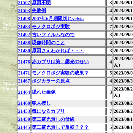
21507
原因不明
3
2023/09
21503
失敗例
4
2023/09
21498
2007年6月期限切れvelvia
5
2023/09
21483
モノクロポジ実験
7
2023/09
21492
古いフィルムなので
3
2023/09
21488
現像時間のこと
4
2023/09
21480
原因さえわかれば・・・
3
2023/09
2023/09
赤カブリは第二露光のせい
21476
4
ん)
21471
モノクロポジ実験の成果？
5
2023/09
21467
ポジカラーの原点
4
2023/08
2023/08
隠れた画像
21464
3
ん)
21460
犯人捜し
4
2023/08
21453
気になるカブリ
7
2023/08
21450
第二露光無しの伏線
3
2023/08
21445
第二露光無しで反転？？？
5
2023/08