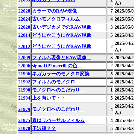
ん)
22028
カラーでのRAW現像
7
2025/05
22024
古いモノクロフィルム
4
2025/05
22020
古いデジカメでのRAW現像
3
2025/05
22014
どうにかこうにかRAW現像
5
2025/04
2025/04
どうにかこうにかRAW現像
22012
2
ん)
22009
フィルム現像とRAW現像
3
2025/04
22006
sigmaDP2merrill の色
2
2025/04
21996
ネガカラーのモノクロ変換
5
2025/04
21992
フィルムのモノクロ
4
2025/04
21990
モノクロへのこだわり
1
2025/04
21984
上を向いて・・
5
2025/04
2025/04
モノクロへのこだわり
21979
4
ん)
21975
春はリバーサルフィルム
4
2025/04/0
21970
干渉縞？？
5
2025/03/3