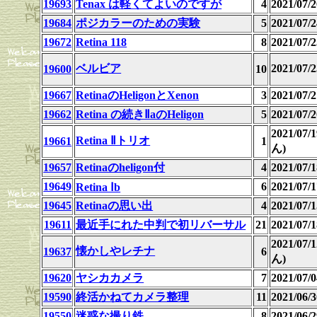
19693
Tenax は軽くてよいのですが
4
2021/07
19684
ポジカラーのための実験
5
2021/07
19672
Retina 118
8
2021/07
ベルビア
2021/07
19600
10
19667
RetinaのHeligonとXenon
3
2021/07
19662
Retina の続きⅡaのHeligon
5
2021/07
2021/07
Retina Ⅱトリオ
19661
1
ん)
19657
Retinaのheligon付
4
2021/07
19649
6
2021/07
Retina Ⅰb
19645
Retinaの思い出
4
2021/07
19611
最近手にれた中判で初リバーサル
21
2021/07
2021/07
懐かしやレチナ
19637
6
ん)
19620
ヤシカカメラ
7
2021/07/0
19590
終活かねてカメラ整理
11
2021/06/3
19550
迷惑な撮り鉄
8
2021/06