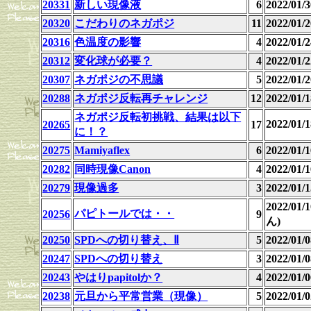
20331
新しい現像液
6
2022/01
20320
こだわりのネガポジ
11
2022/01
20316
色温度の影響
4
2022/01
20312
変化球が必要？
4
2022/01
20307
ネガポジの不思議
5
2022/01
20288
ネガポジ反転再チャレンジ
12
2022/01
ネガポジ反転初挑戦、結果は以下
2022/01
20265
17
に！？
20275
Mamiyaflex
6
2022/01
20282
同時現像Canon
4
2022/01
20279
現像過多
3
2022/01
2022/01
パピトールでは・・
20256
9
ん)
20250
SPDへの切り替え、Ⅱ
5
2022/01
20247
SPDへの切り替え
3
2022/01
20243
やはりpapitolか？
4
2022/01
20238
元旦から平常営業（現像）
5
2022/01