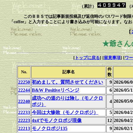
（累計）
（
このＢＢＳでは記事新規投稿及び返信時のパスワード制限
「coffee」と入力することにより書き込みが可能になります。
【
★爺さん
[
トップに戻る
] [
留意事項
] [
ワー
件
No.
記事名
数
22250
初めまして。質問させてください
9
2026/06/0
22244
B&W Positiveリベンジ
6
2026/05/1
成功への道のりは険し（モノクロ
2026/05
22240
4
ポジ）
22233
今回は大惨敗（モノクロポジ）
5
2026/04/2
22223
4x4でモノクロポジ現像
12
2026/04/2
22213
モノクロポジ135
9
2026/02/1