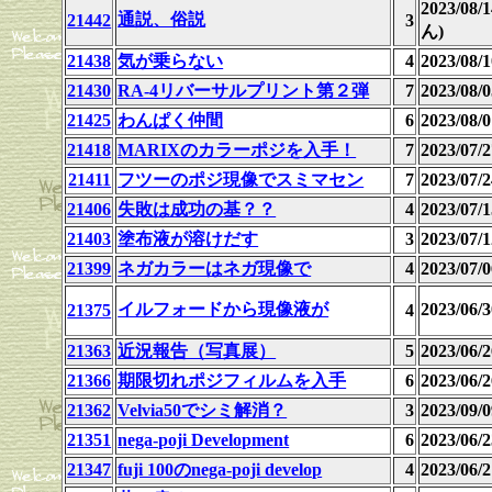
2023/08
通説、俗説
21442
3
ん)
21438
気が乗らない
4
2023/08
21430
RA-4リバーサルプリント第２弾
7
2023/08
21425
わんぱく仲間
6
2023/08
21418
MARIXのカラーポジを入手！
7
2023/07
21411
フツーのポジ現像でスミマセン
7
2023/07/2
21406
失敗は成功の基？？
4
2023/07
21403
塗布液が溶けだす
3
2023/07
21399
ネガカラーはネガ現像で
4
2023/07
イルフォードから現像液が
2023/06
21375
4
21363
近況報告（写真展）
5
2023/06/2
21366
期限切れポジフィルムを入手
6
2023/06/2
21362
Velvia50でシミ解消？
3
2023/09/0
21351
nega-poji Development
6
2023/06
21347
fuji 100のnega-poji develop
4
2023/06