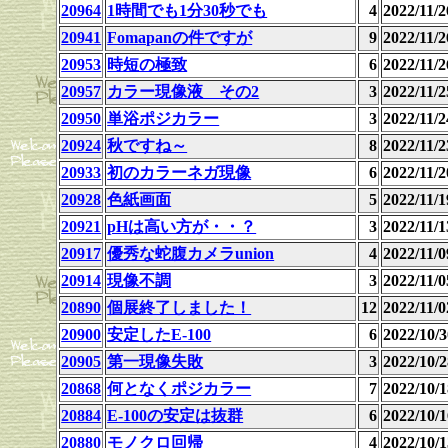
20964
1時間でも1分30秒でも
4
2022/11
20941
Fomapanの件ですが
9
2022/11
20953
時短の極致
6
2022/11
20957
カラー現像液 その2
3
2022/11
20950
単浴ポジカラー
3
2022/11
20924
秋ですね～
8
2022/11
20933
初のカラーネガ現像
6
2022/11
20928
色紙画面
5
2022/11
20921
pHは高い方が・・？
3
2022/11
20917
優秀な蛇腹カメラunion
4
2022/11
20914
現像不調
3
2022/11
20890
個展終了しました！
12
2022/11
20900
安定したE-100
6
2022/10
20905
第一現像失敗
3
2022/10
20868
何となくポジカラー
7
2022/10
20884
E-100の安定は抜群
6
2022/10
20880
モノクロ回帰
4
2022/10