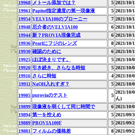
19968
メトール添加では？
5
2021/10
19961
Papitol指定濃度の第一現像液
5
2021/10
19954
VELVIA100のブローニー
7
2021/10
19948
厄介者のVELVIA100
6
2021/10
19944
新？PROVIA現像完成
6
2021/10
19936
Pearlにフジのレンズ
8
2021/10
19930
確認のために
6
2021/10
19925
ほぼ決まりです。
5
2021/10
19920
引き続き、さらなる時短
5
2021/10
19916
さらに時短
4
2021/10
19911
NaOH入れすぎ？
5
2021/10
2021/10
puroviaのテスト
19905
5
ん)
19899
現像液を弱くして同じ時間で
6
2021/10
19894
第一を控えめ
5
2021/09
19889
PROVIA100F
5
2021/09
19881
フィルムの価格差
8
2021/09