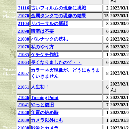
ん)
21116
古いフィルムの現像に挑戦
2
2023/03
21070
金属タンクでの現像の結果
15
2023/03/
21104
リバーサルの新顔
8
2023/03
21098
暗室は不要
6
2023/03/0
21088
バルナックの洗礼
8
2023/02
21078
私のやり方
6
2023/02/2
21085
ケチケチ作戦
1
2023/02
21063
長くなりましたので・・
6
2023/02
カラーネガ現像が、どうにもうま
2023/02
21057
8
くいきません
2023/02
人生初！
21051
6
ん)
21046
Turning Point
3
2023/02/1
21041
やっと復旧
7
2023/02/1
21040
年貢の納め時
1
2023/02
21039
カメラ以外にも
1
2023/01
21038
戦争とカメラ
1
2023/01