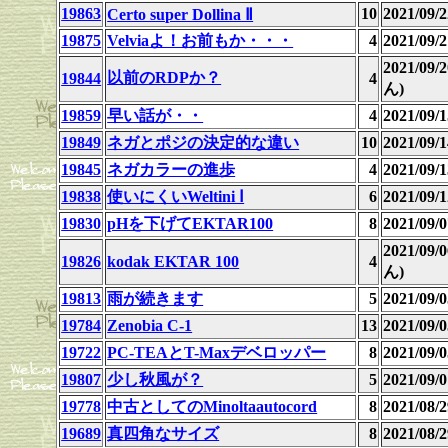
19863
10
2021/09
Certo super Dollina Ⅱ
19875
Velviaよ！お前もか・・・
4
2021/09
2021/09
以前のRDPか？
19844
4
ん)
19859
早い話が・・
4
2021/09
19849
ネガとポジの決定的な違い
10
2021/09
19845
ネガカラーの進歩
4
2021/09
19838
使いにくいWeltini Ⅰ
6
2021/09
19830
pHを下げてEKTAR100
8
2021/09
2021/09
19826
kodak EKTAR 100
4
ん)
19813
雨が続きます
5
2021/09
19784
Zenobia C-1
13
2021/09
19722
PC-TEAとT-Maxデベロッパー
8
2021/09
19807
少し秋風が？
5
2021/09
19778
中古としてのMinoltaautocord
8
2021/08
19689
真四角なサイズ
8
2021/08