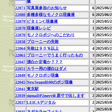
像
22071
写真展参加のお知らせ
6
2025/06
22080
多種多様なモノクロ現像液
6
2025/06/2
22079
ビタミンC現像液
1
2025/05
22078
現像液レシピ
1
2025/05
22070
モノクロポジへのこだわり
3
2025/05
22058
ブローニーの失敗
5
2025/05
22064
失敗は９０％以上
4
2025/05
22061
ブローニーでうまく行ったもの
3
2025/05
22047
漂白か定着か？？？
6
2025/05
22051
カラー用の漂白はダメ
3
2025/05
22049
モノクロポジ現像
2
2025/05
22045
NewSeagull100のポジ現像
2
2025/05
22041
東京駅
4
2025/05
22039
sigmaDP2merrill 原寸で出します
2
2025/05
22037
LEICAデジタル
2
2025/05
2025/05
ネガカラーフィルム
22035
2