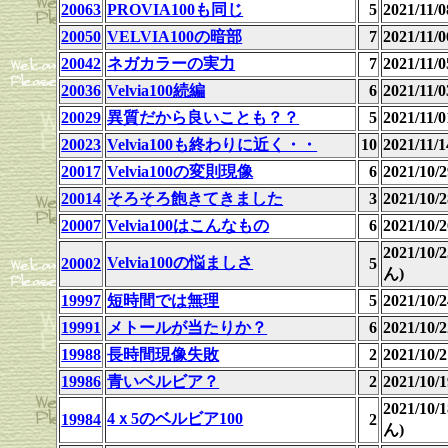
20063
PROVIA100も同じ
5
2021/11
20050
VELVIA100の暗部
7
2021/11
20042
ネガカラーの実力
7
2021/11
20036
Velvia100続編
6
2021/11
20029
異質だから良いことも？？
5
2021/11
20023
Velvia100も終わりに近く・・
10
2021/11/1
20017
Velvia100の変則現像
6
2021/10
20014
そろそろ飽きてきました
3
2021/10
20007
Velvia100はこんなもの
6
2021/10
2021/10
Velvia100の悩ましさ
20002
5
ん)
19997
短時間では無理
5
2021/10
19991
メトールが当たりか？
6
2021/10
19988
長時間現像失敗
2
2021/10
19986
青いベルビア？
2
2021/10
2021/10
4ｘ5のベルビア100
19984
2
ん)