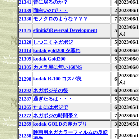
21341
昔に戻るのか？
4
2023/06
21339
面白いので・・
2
2023/06
21330
モノクロのような？？？
7
2023/06
2023/06
efinitiのReversal Development
21325
5
ん)
21320
しつこくネガポジ
5
2023/06
21314
kodak gold200 夕暮れ
6
2023/06
21309
kodak Gold200
5
2023/06
21305
カメラ屋に無い160NS
4
2023/06
2023/05
kodak R-100 コスパ良
21298
6
ん)
21292
ネガポジその後
6
2023/05
21287
過ぎたるは・・・
5
2023/05
21265
たまにはポジで
6
2023/05
21272
ネガポジの時間帯？
7
2023/05/
21269
kodak GOLDの赤カブリ
3
2023/05
映画用ネガカラーフィルムの反転
2023/05
21258
7
現像