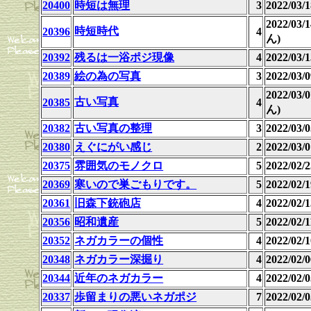
20400
時短は無理
3
2022/03
2022/03
時短時代
20396
4
ん)
20392
残るは一浴ポジ現像
4
2022/03
20389
絵の為の写真
3
2022/03
2022/03
古い写真
20385
4
ん)
20382
古い写真の整理
3
2022/03
20380
えぐにがい感じ
2
2022/03
20375
雰囲気のモノクロ
5
2022/02
20369
寒いので巣ごもりです。
5
2022/02
20361
旧森下銃砲店
4
2022/02
20356
昭和遺産
5
2022/02
20352
ネガカラーの個性
4
2022/02
20348
ネガカラー深掘り
4
2022/02
20344
近年のネガカラー
4
2022/02
20337
歩留まりの悪いネガポジ
7
2022/02