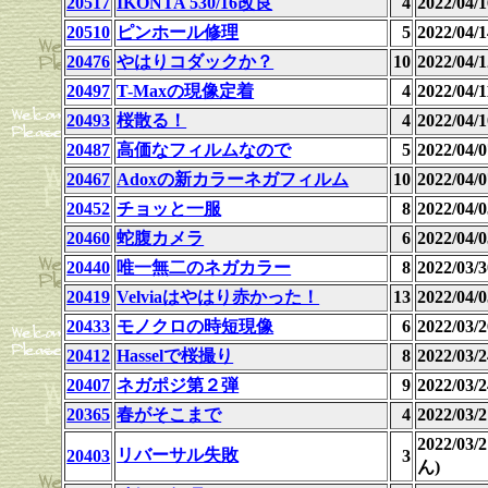
20517
IKONTA 530/16改良
4
2022/04
20510
ピンホール修理
5
2022/04
20476
やはりコダックか？
10
2022/04
20497
T-Maxの現像定着
4
2022/04
20493
桜散る！
4
2022/04
20487
高価なフィルムなので
5
2022/04
20467
Adoxの新カラーネガフィルム
10
2022/04
20452
チョッと一服
8
2022/04/0
20460
蛇腹カメラ
6
2022/04
20440
唯一無二のネガカラー
8
2022/03
20419
Velviaはやはり赤かった！
13
2022/04/0
20433
モノクロの時短現像
6
2022/03
20412
Hasselで桜撮り
8
2022/03
20407
ネガポジ第２弾
9
2022/03/2
20365
春がそこまで
4
2022/03/2
2022/03
リバーサル失敗
20403
3
ん)