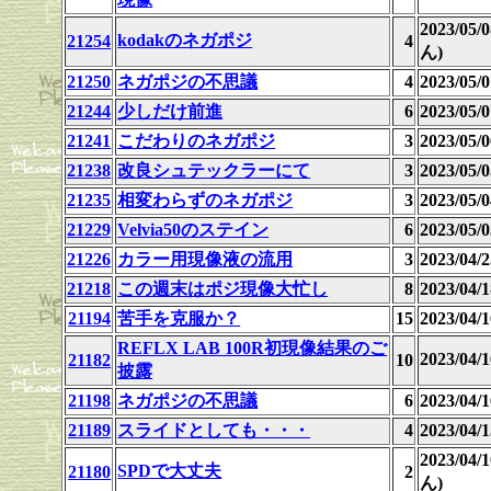
2023/05
kodakのネガポジ
21254
4
ん)
21250
ネガポジの不思議
4
2023/05
21244
少しだけ前進
6
2023/05
21241
こだわりのネガポジ
3
2023/05
21238
改良シュテックラーにて
3
2023/05
21235
相変わらずのネガポジ
3
2023/05
21229
Velvia50のステイン
6
2023/05
21226
カラー用現像液の流用
3
2023/04
21218
この週末はポジ現像大忙し
8
2023/04/1
21194
苦手を克服か？
15
2023/04/1
REFLX LAB 100R初現像結果のご
2023/04
21182
10
披露
21198
ネガポジの不思議
6
2023/04
21189
スライドとしても・・・
4
2023/04
2023/04
SPDで大丈夫
21180
2
ん)