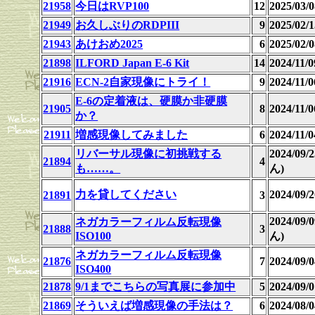
21958
今日はRVP100
12
2025/03
21949
お久しぶりのRDPIII
9
2025/02/1
21943
あけおめ2025
6
2025/02/0
21898
ILFORD Japan E-6 Kit
14
2024/11
21916
ECN-2自家現像にトライ！
9
2024/11
E-6の定着液は、硬膜か非硬膜
21905
8
2024/11/0
か？
21911
増感現像してみました
6
2024/11/0
リバーサル現像に初挑戦する
2024/09
21894
4
も……。
ん)
力を貸してください
2024/09
21891
3
2024/09
ネガカラーフィルム反転現像
21888
3
ISO100
ん)
ネガカラーフィルム反転現像
21876
7
2024/09/0
ISO400
21878
9/1までこちらの写真展に参加中
5
2024/09/0
21869
そういえば増感現像の手法は？
6
2024/08/0