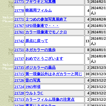
21775
ブギウギと写真機
5
2024/02
2024/02
映画用フィルム
21778
4
ん)
21771
２つめの参加写真展終了
4
2024/02/0
21767
SPD現像液で・・・
4
2024/01
21761
カラー現像液でモノクロ
3
2024/01
2024/01
原点に戻って
21742
13
ん)
21751
ネガカラーの進歩
8
2024/01
2024/01
おめでとうございます
21737
5
ん)
21735
ポジカラーの薬品
2
2023/12
21715
第一現像以外はネガカラーと同じ
10
2023/12
21726
昔の写真
4
2023/12
21724
1965年頃
2
2023/12
21720
ウルトラC
4
2023/12
21713
カラーフィルム現像の注意点
2
2023/12
21708
素直にネガカラー
5
2023/12