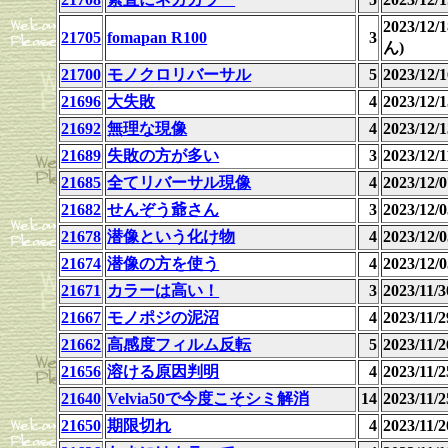
2023/12
21705
fomapan R100
3
ん)
21700
モノクロリバーサル
5
2023/12
21696
大失敗
4
2023/12
21692
無理な現像
4
2023/12
21689
失敗の方が多い
3
2023/12
21685
全てリバーサル現像
4
2023/12
21682
せんぞう爺さん
3
2023/12
21678
潜像という化け物
4
2023/12
21674
潜像の方を使う
4
2023/12
21671
カラーは高い！
3
2023/11
21667
モノポジの泥沼
4
2023/11
21662
高感度フィルム反転
5
2023/11
21656
溶ける原因判明
4
2023/11
21640
Velvia50で今度こそシミ解消
14
2023/11
21650
期限切れ
4
2023/11