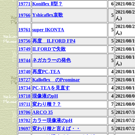
19771
Koniflex Ⅱ型？
6
2021/08
2021/08
Yshicaflex哀歌
19766
5
ん)
2021/08
19761
super IKONTA
5
ん)
19756
再度 ILFORD FP4
5
2021/08
19749
ILFORDで失敗
7
2021/08
2021/08
ネガカラーの発色
19744
5
ん)
19740
再度PC-TEA
4
2021/08
19727
Kalloflex のProminar
7
2021/08
19734
PC-TEAを見直す
4
2021/08
19718
現像液のpH
4
2021/08
19711
変わり種？？
7
2021/08
19706
ARCO 35
5
2021/07
19702
カラー現像液のpH
4
2021/07
19697
変わり種と言えば・・
5
2021/07