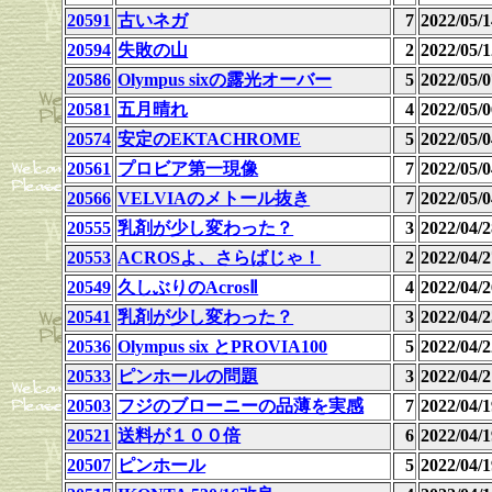
20591
古いネガ
7
2022/05
20594
失敗の山
2
2022/05
20586
Olympus sixの露光オーバー
5
2022/05
20581
五月晴れ
4
2022/05
20574
安定のEKTACHROME
5
2022/05
20561
プロビア第一現像
7
2022/05
20566
VELVIAのメトール抜き
7
2022/05
20555
乳剤が少し変わった？
3
2022/04
20553
ACROSよ、さらばじゃ！
2
2022/04
20549
久しぶりのAcrosⅡ
4
2022/04
20541
乳剤が少し変わった？
3
2022/04
20536
Olympus six とPROVIA100
5
2022/04
20533
ピンホールの問題
3
2022/04
20503
フジのブローニーの品薄を実感
7
2022/04
20521
送料が１００倍
6
2022/04
20507
ピンホール
5
2022/04