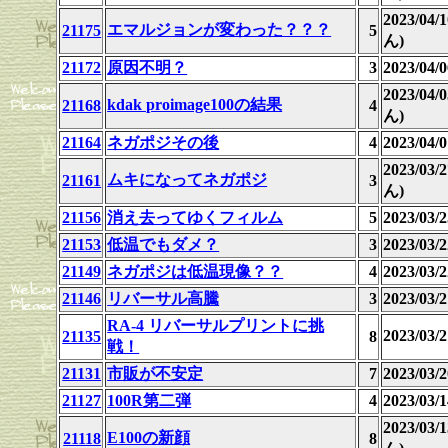
2023/04
エマルジョンが変わった？？？
21175
5
ん)
21172
原因不明？
3
2023/04
2023/04
kdak proimage100の結果
21168
4
ん)
21164
ネガポジその後
4
2023/04
2023/03
ムキになってネガポジ
21161
3
ん)
21156
消え去ってゆくフィルム
5
2023/03
21153
低温でもダメ？
3
2023/03
21149
ネガポジは低温現像？？
4
2023/03
21146
リバーサル高騰
3
2023/03
RA-4 リバーサルプリントに挑
2023/03
21135
8
戦！
21131
市販が不安定
7
2023/03/2
21127
100R第二弾
4
2023/03
2023/03
E100の新顔
21118
8