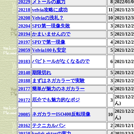
20229
メトールの威力
8
2022/01
20218
velvia攻略に成功
11
2021/12
20208
Velviaの洗礼？
10
2021/12/3
20204
SPD第一現像失敗
3
2021/12
20194
かまいませんので
5
2021/12
20197
SPDで第一現像
4
2021/12
20059
Velvia100も安定
5
2021/12/2
パピトールがなくなるので
20183
6
2021/12/2
20140
期限切れ
5
2021/12/2
20188
まずはネガカラーで実験
3
2021/12
20177
簡単が魅力のネガカラー
6
2021/12
2021/12
厄介でも魅力的なポジ
20172
3
ん)
2021/12
ネガカラーISO400反転現像
20085
10
ん)
20162
テクニカルパン
2
2021/12
20158
kodak ektarの実力
4
2021/12