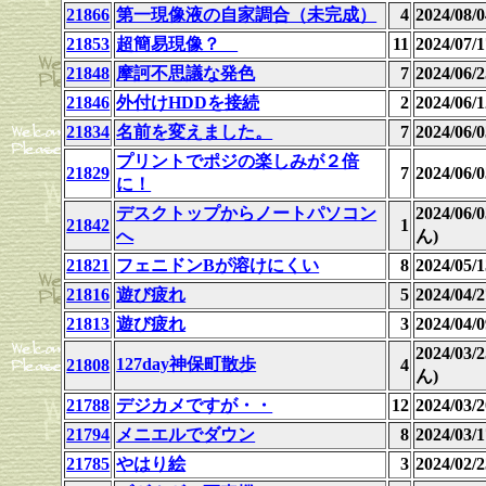
21866
第一現像液の自家調合（未完成）
4
2024/08/0
21853
超簡易現像？
11
2024/07
21848
摩訶不思議な発色
7
2024/06
21846
外付けHDDを接続
2
2024/06
21834
名前を変えました。
7
2024/06/0
プリントでポジの楽しみが２倍
21829
7
2024/06/0
に！
デスクトップからノートパソコン
2024/06
21842
1
へ
ん)
21821
フェニドンBが溶けにくい
8
2024/05/1
21816
遊び疲れ
5
2024/04
21813
遊び疲れ
3
2024/04
2024/03
127day神保町散歩
21808
4
ん)
21788
デジカメですが・・
12
2024/03/2
21794
メニエルでダウン
8
2024/03
21785
やはり絵
3
2024/02