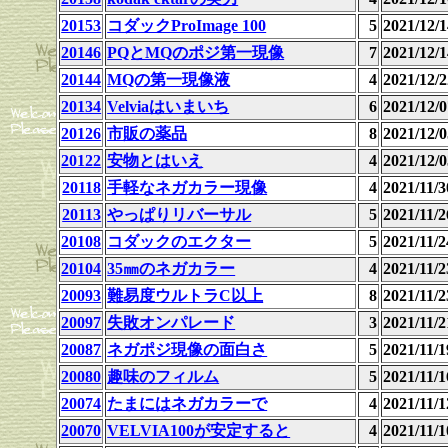
20153
コダックProImage 100
5
2021/12
20146
PQとMQのポジ第一現像
7
2021/12
20144
MQの第一現像液
4
2021/12
20134
Velviaはいまいち
6
2021/12
20126
市販の薬品
8
2021/12
20122
安物とはいえ
4
2021/12
20118
手軽なネガカラー現像
4
2021/11
20113
やっぱりリバーサル
5
2021/11
20108
コダックのエクター
5
2021/11
20104
35㎜のネガカラー
4
2021/11
20093
難易度ウルトラC以上
8
2021/11
20097
失敗オンパレード
3
2021/11
20087
ネガポジ現像の面白さ
5
2021/11
20080
趣味のフィルム
5
2021/11
20074
たまにはネガカラーで
4
2021/11
20070
VELVIA100が安定すると
4
2021/11