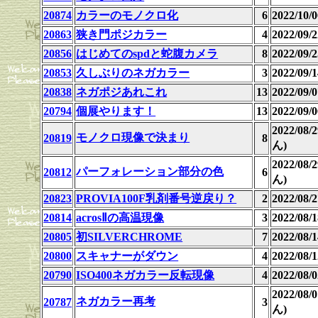
20874
カラーのモノクロ化
6
2022/10
20863
狭き門ポジカラー
4
2022/09
20856
はじめてのspdと蛇腹カメラ
8
2022/09/2
20853
久しぶりのネガカラー
3
2022/09
20838
ネガポジあれこれ
13
2022/09
20794
個展やります！
13
2022/09
2022/08
モノクロ現像で決まり
20819
8
ん)
2022/08
パーフォレーション部分の色
20812
6
ん)
20823
PROVIA100F乳剤番号逆戻り？
2
2022/08
20814
acrosⅡの高温現像
3
2022/08
20805
初SILVERCHROME
7
2022/08/1
20800
スキャナーがダウン
4
2022/08
20790
ISO400ネガカラー反転現像
4
2022/08
2022/08
ネガカラー再考
20787
3
ん)