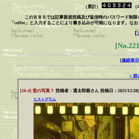
（累計）
（
このＢＢＳでは記事新規投稿及び返信時のパスワード制限
「coffee」と入力することにより書き込みが可能になります。
【
[No.2
[
連続表示
< 
[16:4] 昔の写真？
投稿者：
通太郎爺さん
投稿日：2025/12/28(S
ヒストグラム