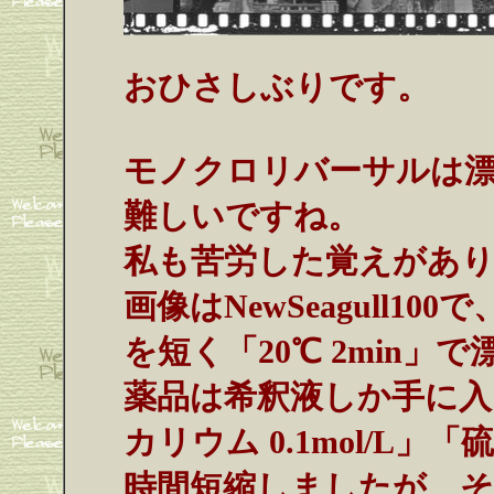
おひさしぶりです。
モノクロリバーサルは
難しいですね。
私も苦労した覚えがあ
画像はNewSeagull1
を短く「20℃ 2min」
薬品は希釈液しか手に入
カリウム 0.1mol/L」
時間短縮しましたが、