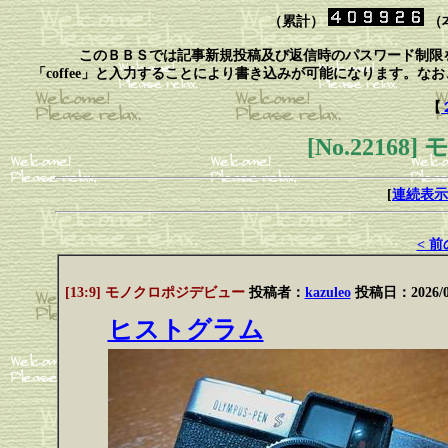
（累計）
（
このＢＢＳでは記事新規投稿及び返信時のパスワード制限
「coffee」と入力することにより書き込みが可能になります。
【
[No.2216
[
連続表示
< 
[13:9] モノクロポジデビュー
投稿者：
kazuleo
投稿日：2026/01/
ヒストグラム