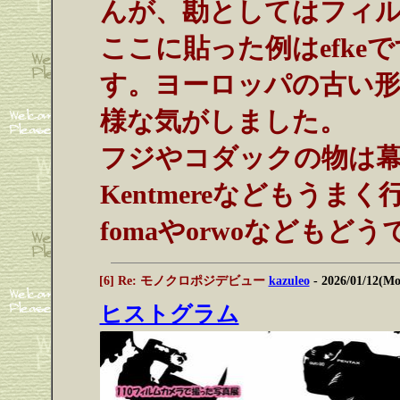
んが、勘としてはフィ
ここに貼った例はefk
す。ヨーロッパの古い
様な気がしました。
フジやコダックの物は
Kentmereなどもうま
fomaやorwoなどもど
[6] Re: モノクロポジデビュー
kazuleo
- 2026/01/12(M
ヒストグラム