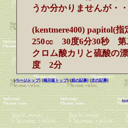
うか分かりませんが・
(kentmere400) papi
250㏄ 30度6分30秒
クロム酸カリと硫酸の漂白剤
度 2分
[
ページトップ
] [
掲示板トップ
] [
前の記事
] [
次の記事
]
(
joyf