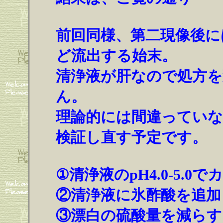
前回同様、第二現像後に
ど流出する始末。
清浄液が肝なので処方
ん。
理論的には間違っていな
検証し直す予定です。
①清浄液のpH4.0-5.
②清浄液に氷酢酸を追加
③漂白の硫酸量を減らす