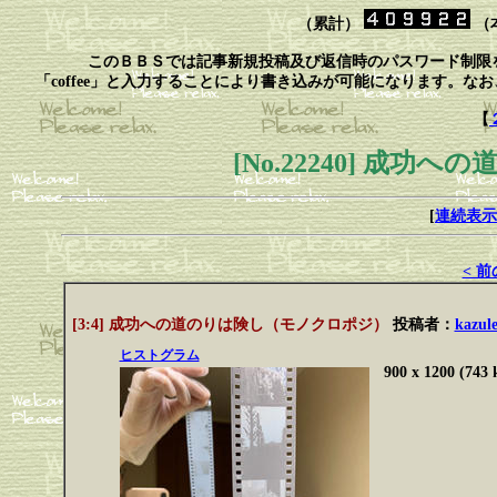
（累計）
（
このＢＢＳでは記事新規投稿及び返信時のパスワード制限
「coffee」と入力することにより書き込みが可能になります。
【
[No.22240] 成
[
連続表示
< 
[3:4] 成功への道のりは険し（モノクロポジ）
投稿者：
kazul
ヒストグラム
900 x 1200 (743 