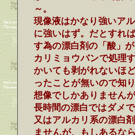
～。
現像液はかなり強いア
に強いはず。だとすれ
す為の漂白剤の「酸」
カリミョウバンで処理
かいても剥がれないほ
ったことが無いので知
想像でしかありません
長時間の漂白ではダメ
又はアルカリ系の漂白
ませんが、もしあるな