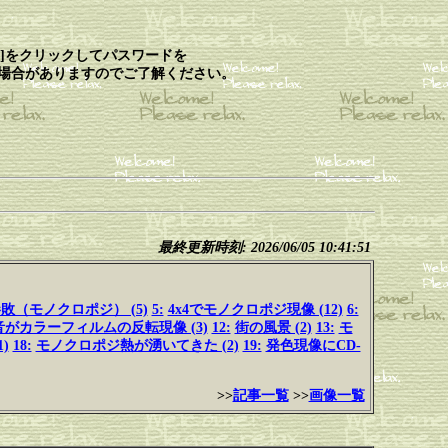
]をクリックしてパスワードを
る場合がありますのでご了解ください。
最終更新時刻: 2026/06/05 10:41:51
敗（モノクロポジ） (5)
5:
4x4でモノクロポジ現像 (12)
6:
音がカラーフィルムの反転現像 (3)
12:
街の風景 (2)
13:
モ
)
18:
モノクロポジ熱が湧いてきた (2)
19:
発色現像にCD-
>>
記事一覧
>>
画像一覧