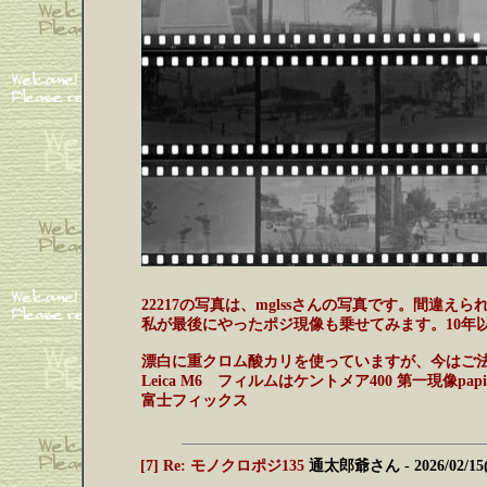
22217の写真は、mglssさんの写真です。間違
私が最後にやったポジ現像も乗せてみます。10年
漂白に重クロム酸カリを使っていますが、今はご
Leica M6 フィルムはケントメア400 第一現像pa
富士フィックス
[7] Re: モノクロポジ135
通太郎爺さん
- 2026/02/15