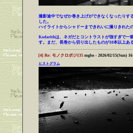
撮影途中でなぜか巻き上げができなくなったりす
した。
ハイライトからシャドーまできれいに撮りきれた
Kodarithは、ネガだとコントラストが強す
す。まだ、長巻から切り出したものが10本以上あ
[4] Re: モノクロポジ135
mglss
- 2026/02/15(Sun) 1
ヒストグラム