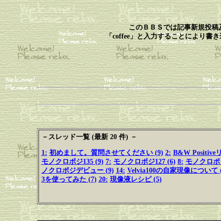
このＢＢＳでは記事新規投稿
「coffee」と入力することによ
－スレッド一覧 (最新 20 件) －
1:
初めまして。質問させてください (9)
2:
B&W Positiv
モノクロポジ135 (9)
7:
モノクロポジ127 (6)
8:
モノクロポジ1
ノクロポジデビュー (9)
14:
Velvia100の自家現像について (
3を使ってみた (7)
20:
現像液レシピ (5)