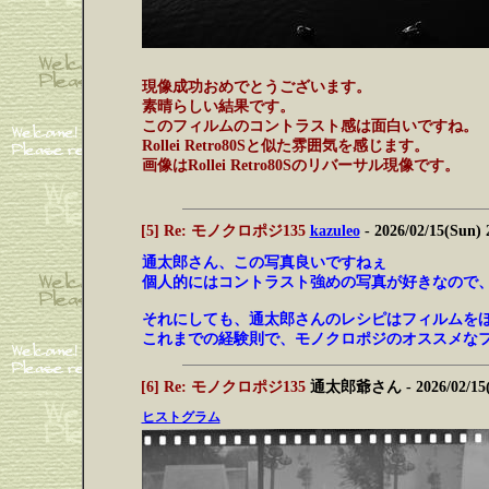
現像成功おめでとうございます。
素晴らしい結果です。
このフィルムのコントラスト感は面白いですね。
Rollei Retro80Sと似た雰囲気を感じます。
画像はRollei Retro80Sのリバーサル現像です。
[5] Re: モノクロポジ135
kazuleo
- 2026/02/15(Sun)
通太郎さん、この写真良いですねぇ
個人的にはコントラスト強めの写真が好きなので
それにしても、通太郎さんのレシピはフィルムを
これまでの経験則で、モノクロポジのオススメな
[6] Re: モノクロポジ135
通太郎爺さん
- 2026/02/15
ヒストグラム