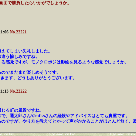
の画面で勝負したらいかがでしょうか。
21:06
No.22221
違えてしまい失礼しました。
味違う愉しみですね。
する感覚ですが、モノクロポジは影絵を見るような感覚でしょうか。
いるのでまだまだ楽しめそうです。
ておきます、どうもありがとうございます。
21:13
No.22222
感じる町の風景ですね。
で、通太郎さんやmflssさんの経験やアドバイスはとても貴重です。
るのですが、やり方を教えてとかって声がかかることがほとんど無く、