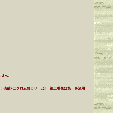
ません。
29度6分 漂白：硫酸+二クロム酸カリ 2分 第二現像は第一を流用