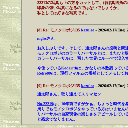
22213の写真も上の方をカットして、ほぼ真四角
印象の強い写真になるのではないでしょうか。
私としては好きな写真です。
[8] Re: モノクロポジ135
kazuleo
- 2026/02/17(Tue) 
mglssさん
お久しぶりです、そして、通太郎さんの投稿と間
モノクロポジのカラーリバーサルとは、またひと
カラーリバーサルは、写した世界にルーペで没入
今使っているKodarithは、かなりの本数残って
Retro80sは、現行フィルムの候補としてメモし
[9] Re: モノクロポジ135
kazuleo
- 2026/02/17(Tue) 
通太郎さん、取り違えてスミマセン
No.22219
は、10年前ですがかぁ。ちょっと時代を
周りでもモノクロポジをやっている方はいませんの
リバーサルの自家現像の楽しさをアピールしてい
と残念でなりません。