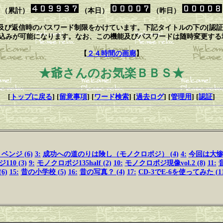
（累計）
（本日）
（昨日）
及び返信時のパスワード制限をかけています。下記タイトルの下の[認証
り書き込みが可能になります。なお、この機能及びパスワードは随時変更す
【
２４時間の画廊
】
★爺さんのお気楽ＢＢＳ★
[
トップに戻る
] [
留意事項
] [
ワード検索
] [
過去ログ
] [
管理用
] [
認証
]
eリベンジ (6)
3:
成功への道のりは険し（モノクロポジ） (4)
4:
今回は大惨
10 (3)
9:
モノクロポジ135half (2)
10:
モノクロポジ現像vol.2 (8)
11:
6)
15:
昔の小学校 (5)
16:
昔の写真？ (4)
17:
CD-3でE-6を使ってみた (11