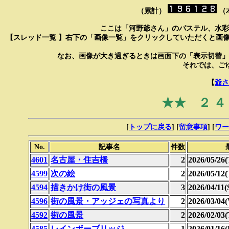
（累計）
（
ここは「河野爺さん」のパステル、水彩
【スレッド一覧 】右下の「画像一覧」をクリックしていただくと画
なお、画像が大き過ぎるときは画面下の「表示切替」
それでは、ご
【
爺さ
★★ ２ ４ 
[
トップに戻る
] [
留意事項
] [
ワー
No.
記事名
件数
4601
名古屋・住吉橋
2
2026/05/2
4599
次の絵
2
2026/05/1
4594
描きかけ街の風景
3
2026/04/1
4596
街の風景・アッジェの写真より
2
2026/03/0
4592
街の風景
2
2026/02/0
4585
レインボーブリッジ
1
2026/01/1