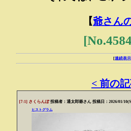
【
爺さん
[No.4
[
連続表示
< 前の
[7:1] さくらんぼ
投稿者：
通太郎爺さん
投稿日：2026/01/10(Sa
ヒストグラム