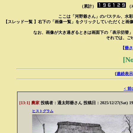
（累計）
（
ここは「河野爺さん」のパステル、水彩
【スレッド一覧 】右下の「画像一覧」をクリックしていただくと画
なお、画像が大き過ぎるときは画面下の「表示切替」
それでは、ご
【
爺さ
[N
[
連続表示
< 
[13:1] 農家
投稿者：
通太郎爺さん
投稿日：2025/12/27(Sat) 1
ヒストグラム