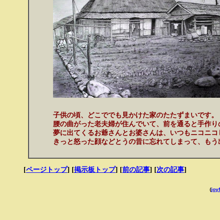
子供の頃、どこででも見かけた家のたたずまいです。
腰の曲がった老夫婦が住んでいて、前を通ると手作り
夢に出てくるお爺さんとお婆さんは、いつもニコニコ
きっと怒った顔などとうの昔に忘れてしまって、もう
[
ページトップ
] [
掲示板トップ
] [
前の記事
] [
次の記事
]
(
joyf