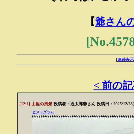
【
爺さん
[No.4
[
連続表示
< 前の
[12:1] 山里の風景
投稿者：
通太郎爺さん
投稿日：2025/12/28(S
ヒストグラム