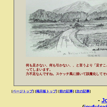
何も足さない、何も引かない、、と言うより「足すこ
ってしまいます。
力不足なんですね。スケッチ風に描いて誤魔化してそ
[
ページトップ
] [
掲示板トップ
] [
前の記事
] [
次の記事
]
-
J
(
joyfulexi